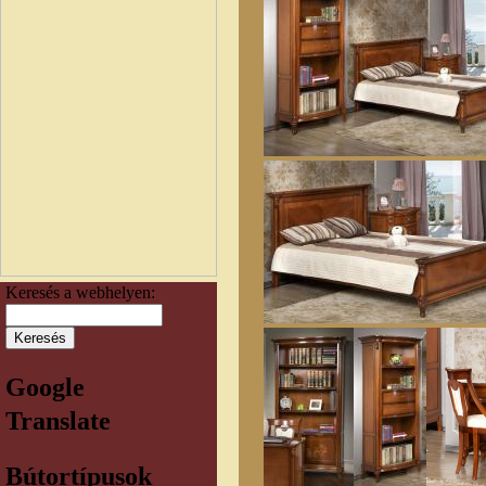
Keresés a webhelyen:
Google
Translate
Bútortípusok