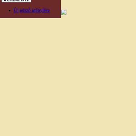
Új jelszó igénylése