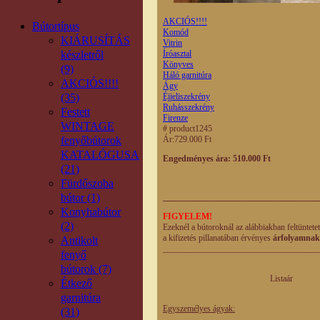
AKCIÓS!!!!
Bútortípus
Komód
KIÁRUSÍTÁS
Vitrin
készletről
Íróasztal
Könyves
(9)
Háló garnitúra
AKCIÓS!!!!
Ágy
(35)
Éjjeliszekrény
Ruhásszekrény
Festett
Firenze
WINTAGE
# product1245
fenyőbútorok
Ár:
729.000 Ft
KATALÓGUSA
Engedményes ára: 510.000 Ft
(21)
Fürdőszoba
bútor (1)
____________________________________
Konyhabútor
FIGYELEM!
(2)
Ezeknél a bútoroknál az alábbiakban feltüntete
a kifizetés pillanatában érvényes
árfolyamnak
Antikolt
____________________________________
fenyő
bútorok (7)
Listaár Engedm
Étkező
eladási
garnitúra
Egyszemélyes ágyak:
(31)