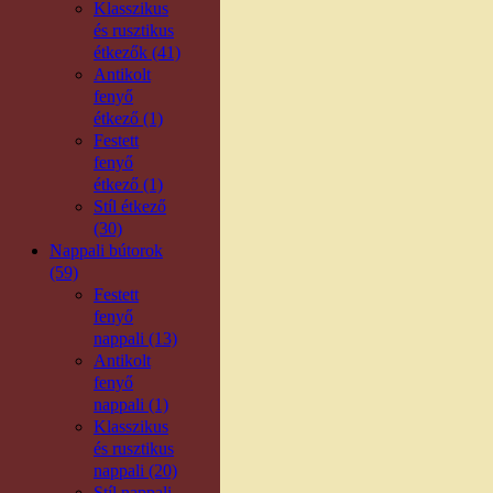
Klasszikus
és rusztikus
étkezők (41)
Antikolt
fenyő
étkező (1)
Festett
fenyő
étkező (1)
Stíl étkező
(30)
Nappali bútorok
(59)
Festett
fenyő
nappali (13)
Antikolt
fenyő
nappali (1)
Klasszikus
és rusztikus
nappali (20)
Stíl nappali