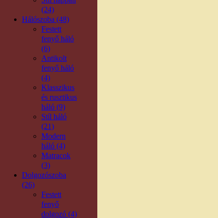
(24)
Hálószoba (48)
Festett
fenyő háló
(6)
Antikolt
fenyő háló
(4)
Klasszikus
és rusztikus
háló (9)
Stíl háló
(21)
Modern
háló (4)
Matracok
(3)
Dolgozószoba
(26)
Festett
fenyő
dolgozó (4)