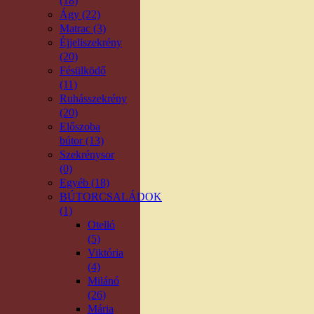
(18)
Ágy (22)
Matrac (3)
Éjjeliszekrény
(20)
Fésülködő
(11)
Ruhásszekrény
(20)
Előszoba
bútor (13)
Szekrénysor
(0)
Egyéb (18)
BÚTORCSALÁDOK
(1)
Otelló
(5)
Viktória
(4)
Milánó
(26)
Mária