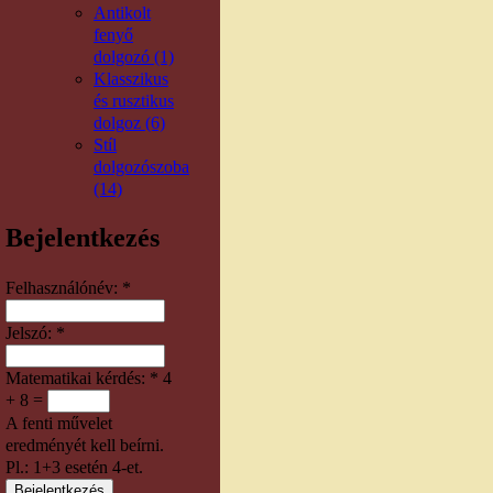
Antikolt
fenyő
dolgozó (1)
Klasszikus
és rusztikus
dolgoz (6)
Stíl
dolgozószoba
(14)
Bejelentkezés
Felhasználónév:
*
Jelszó:
*
Matematikai kérdés:
*
4
+ 8 =
A fenti művelet
eredményét kell beírni.
Pl.: 1+3 esetén 4-et.