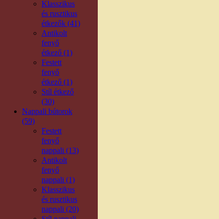
Klasszikus
és rusztikus
étkezők (41)
Antikolt
fenyő
étkező (1)
Festett
fenyő
étkező (1)
Stíl étkező
(30)
Nappali bútorok
(59)
Festett
fenyő
nappali (13)
Antikolt
fenyő
nappali (1)
Klasszikus
és rusztikus
nappali (20)
Stíl nappali