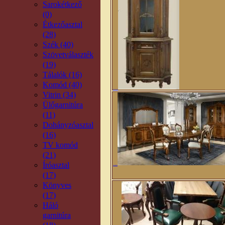
Sarokétkező
(0)
Étkezőasztal
(28)
Szék (40)
Szövetválaszték
(19)
Tálalók (16)
Komód (40)
Milánó saroktálaló
Vitrin (34)
Ülőgarnitúra
(11)
Dohányzóasztal
(16)
TV komód
(21)
Íróasztal
Cleopátra étkezőasztal
(17)
Könyves
(17)
Háló
garnitúra