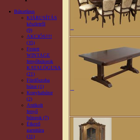
Bútortípus
KIÁRUSÍTÁS
készletről
(9)
Milánó ll. étkező grn. 8 székkel
AKCIÓS!!!!
(35)
Festett
WINTAGE
fenyőbútorok
KATALÓGUSA
(21)
Fürdőszoba
bútor (1)
Mária bővíthető étkezőasztal
Konyhabútor
(2)
Antikolt
fenyő
bútorok (7)
Étkező
garnitúra
(31)