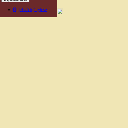
Új jelszó igénylése