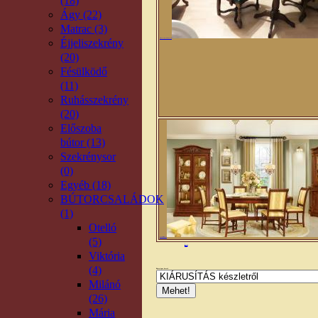
(18)
Ágy (22)
Matrac (3)
Éjjeliszekrény
Cristina kávézó garnitúra/Bora asztal
(20)
Fésülködő
(11)
Ruhásszekrény
(20)
Előszoba
bútor (13)
Szekrénysor
(0)
Egyéb (18)
BÚTORCSALÁDOK
(1)
Otelló
(5)
Mária- Artemis étkező garn.
1
2
következő ›
utolsó »
Viktória
(4)
Bútortípus kereső
Milánó
(26)
Mária