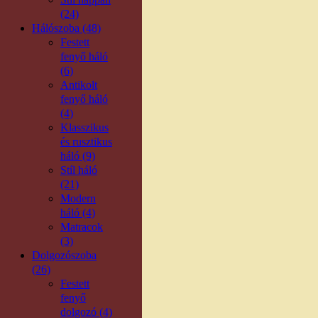
(24)
Hálószoba (48)
Festett
fenyő háló
(6)
Antikolt
fenyő háló
(4)
Klasszikus
és rusztikus
háló (9)
Stíl háló
(21)
Modern
háló (4)
Matracok
(3)
Dolgozószoba
(26)
Festett
fenyő
dolgozó (4)