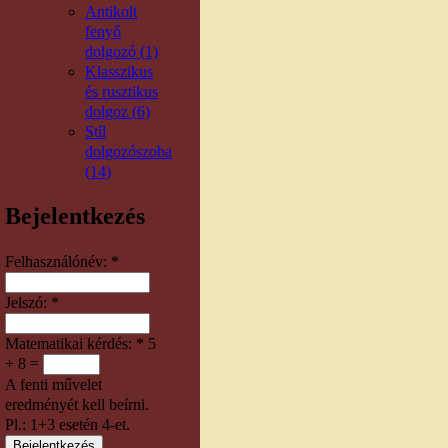
Antikolt
fenyő
dolgozó (1)
Klasszikus
és rusztikus
dolgoz (6)
Stíl
dolgozószoba
(14)
Bejelentkezés
Felhasználónév:
*
Jelszó:
*
Matematikai kérdés:
*
5
+ 8 =
A fenti művelet
eredményét kell beírni.
Pl.: 1+3 esetén 4-et.