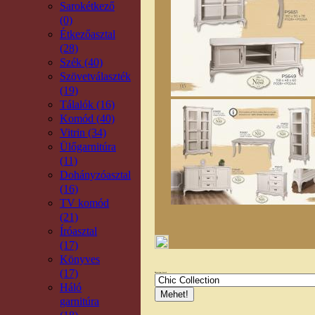
Sarokétkező
(0)
Étkezőasztal
(28)
Szék (40)
Szövetválaszték
(19)
Tálalók (16)
Komód (40)
Vitrin (34)
Ülőgarnitúra
(11)
Dohányzóasztal
(16)
TV komód
(21)
Íróasztal
(17)
Könyves
(17)
Bútortípus kereső
Háló
garnitúra