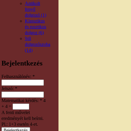
Antikolt
fenyő
dolgozó (1)
Klasszikus
és rusztikus
dolgoz (6)
Stíl
dolgozószoba
(14)
Bejelentkezés
Felhasználónév:
*
Jelszó:
*
Matematikai kérdés:
*
4
+ 4 =
A fenti művelet
eredményét kell beírni.
Pl.: 1+3 esetén 4-et.