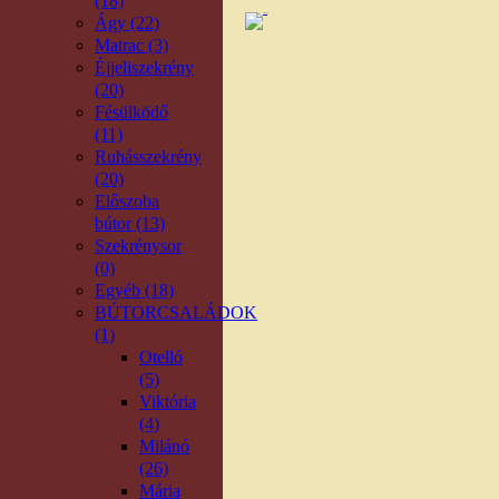
(18)
Ágy (22)
Matrac (3)
Éjjeliszekrény
(20)
Fésülködő
(11)
Ruhásszekrény
(20)
Előszoba
bútor (13)
Szekrénysor
(0)
Egyéb (18)
BÚTORCSALÁDOK
(1)
Otelló
(5)
Viktória
(4)
Milánó
(26)
Mária