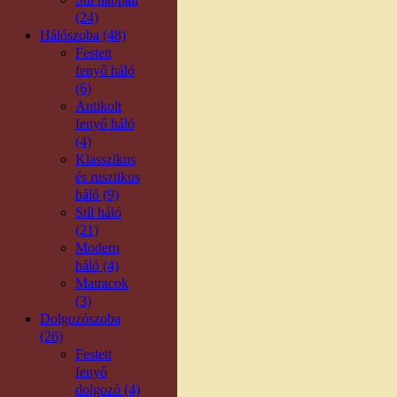
(24)
Hálószoba (48)
Festett
fenyő háló
(6)
Antikolt
fenyő háló
(4)
Klasszikus
és rusztikus
háló (9)
Stíl háló
(21)
Modern
háló (4)
Matracok
(3)
Dolgozószoba
(26)
Festett
fenyő
dolgozó (4)