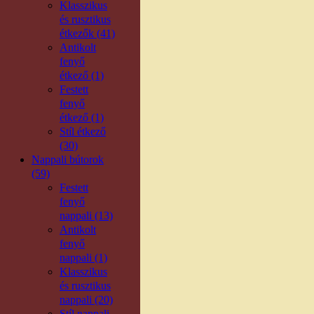
Klasszikus
és rusztikus
étkezők (41)
Antikolt
fenyő
étkező (1)
Festett
fenyő
étkező (1)
Stíl étkező
(30)
Nappali bútorok
(59)
Festett
fenyő
nappali (13)
Antikolt
fenyő
nappali (1)
Klasszikus
és rusztikus
nappali (20)
Stíl nappali