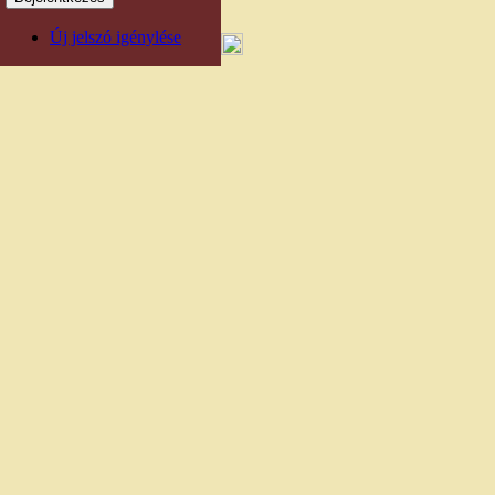
Új jelszó igénylése