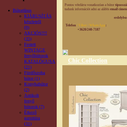
Pontos vételárra vonatkozóan a bútor
típusszá
tudunk információt adni az alábbi
email címen
Bútortípus
KIÁRUSÍTÁS
erdelybutorhaz@g
készletről
Telefon
/ Viber / WhatsApp
:
(9)
+3620/240-7187
AKCIÓS!!!!
(35)
Festett
WINTAGE
fenyőbútorok
Chic Collection
KATALÓGUSA
(21)
Fürdőszoba
bútor (1)
Konyhabútor
(2)
Antikolt
fenyő
bútorok (7)
Étkező
garnitúra
(31)