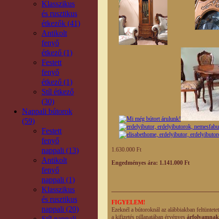
Klasszikus
és rusztikus
étkezők (41)
Antikolt
fenyő
étkező (1)
Festett
fenyő
étkező (1)
Stíl étkező
(30)
Nappali bútorok
(59)
Festett
fenyő
nappali (13)
1.630.000 Ft
Antikolt
Engedményes ára: 1.141.000 Ft
fenyő
nappali (1)
Klasszikus
____________________________________
és rusztikus
FIGYELEM!
nappali (20)
Ezeknél a bútoroknál az alábbiakban feltüntete
a kifizetés pillanatában érvényes
árfolyamnak
Stíl nappali