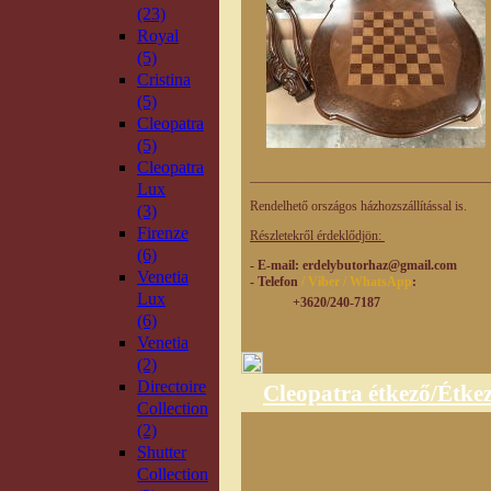
(23)
Royal
(5)
Cristina
(5)
Cleopatra
(5)
Cleopatra
____________________________________
Lux
Rendelhető országos házhozszállítással is.
(3)
Firenze
Részletekről érdeklődjön:
(6)
- E-mail
: erdelybutorhaz@gmail.com
Venetia
- Telefon
/ Viber / WhatsApp
:
Lux
+3620/240-7187
(6)
Venetia
(2)
Directoire
Cleopatra étkező/Étkez
Collection
(2)
Shutter
Collection