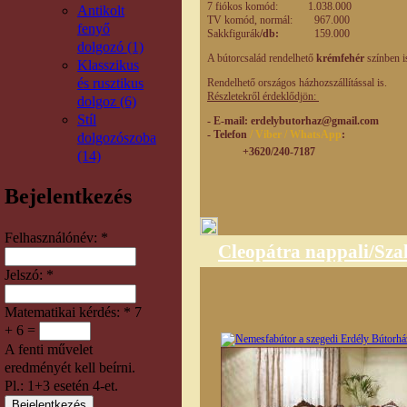
7 fiókos komód: 1.038.00
Antikolt
TV komód, normál: 967.00
fenyő
Sakkfigurák
/db:
159.00
dolgozó (1)
A bútorcsalád rendelhető
krémfehér
színben i
Klasszikus
és rusztikus
Rendelhető országos házhozszállítással is.
Részletekről érdeklődjön:
dolgoz (6)
Stíl
- E-mail
: erdelybutorhaz@gmail.com
- Telefon
/ Viber / WhatsApp
:
dolgozószoba
+3620/240-7187
(14)
Bejelentkezés
Felhasználónév:
*
Cleopátra nappali/Sza
Jelszó:
*
Matematikai kérdés:
*
7
+ 6 =
A fenti művelet
eredményét kell beírni.
Pl.: 1+3 esetén 4-et.