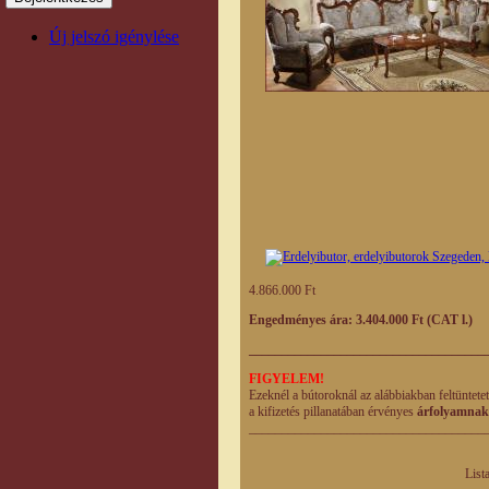
Új jelszó igénylése
4.866.000 Ft
Engedményes ára: 3.404.000 Ft (CAT l.)
____________________________________
FIGYELEM!
Ezeknél a bútoroknál az alábbiakban feltüntete
a kifizetés pillanatában érvényes
árfolyamnak
_______________________________
Listaár Enge