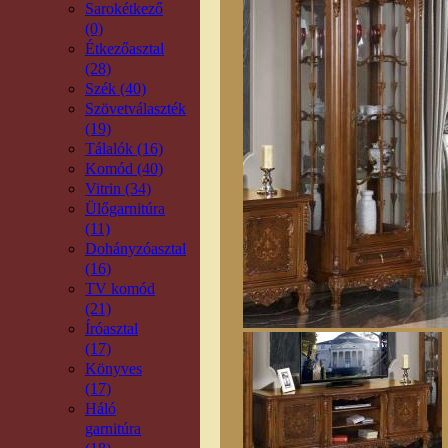
Sarokétkező
(0)
Étkezőasztal
(28)
Szék (40)
Szövetválaszték
(19)
Tálalók (16)
Komód (40)
Vitrin (34)
Ülőgarnitúra
(11)
Dohányzóasztal
(16)
TV komód
(21)
Íróasztal
(17)
Könyves
(17)
Háló
garnitúra