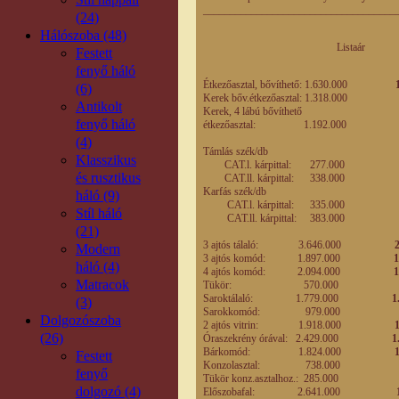
____________________________________
(24)
Hálószoba (48)
Listaár Engedm
Festett
eladási
fenyő háló
Étkezőasztal, bővíthető: 1.630.000
(6)
Kerek bőv.étkezőasztal: 1.318.00
Antikolt
Kerek, 4 lábú bővíthető
fenyő háló
étkezőasztal: 1.192.00
(4)
Támlás szék/db
Klasszikus
CAT.l. kárpittal: 277.000
és rusztikus
CAT.ll. kárpittal: 338.000
Karfás szék/db
háló (9)
CAT.l. kárpittal: 335.000
Stíl háló
CAT.ll. kárpittal: 383.000
(21)
3 ajtós tálaló: 3.646.000
2
Modern
3 ajtós komód: 1.897.000
1
háló (4)
4 ajtós komód: 2.094.000
1.
Matracok
Tükör: 570.00
Saroktálaló: 1.779.000
1
(3)
Sarokkomód: 979.000
Dolgozószoba
2 ajtós vitrin: 1.918.000
1
(26)
Óraszekrény órával: 2.429.000
1
Bárkomód: 1.824.000
Festett
Konzolasztal: 738.00
fenyő
Tükör konz.asztalhoz.: 285.00
dolgozó (4)
Előszobafal: 2.641.000
1