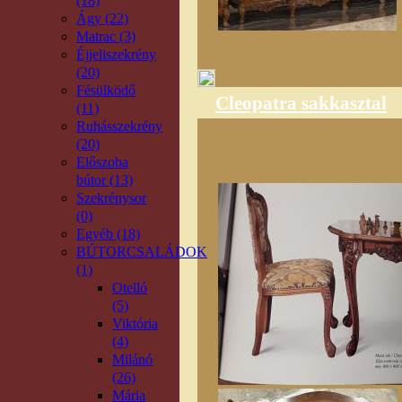
(18)
Ágy (22)
Matrac (3)
Éjjeliszekrény
(20)
Fésülködő
Cleopatra sakkasztal
(11)
Ruhásszekrény
(20)
Előszoba
bútor (13)
Szekrénysor
(0)
Egyéb (18)
BÚTORCSALÁDOK
(1)
Otelló
(5)
Viktória
(4)
Milánó
(26)
Mária