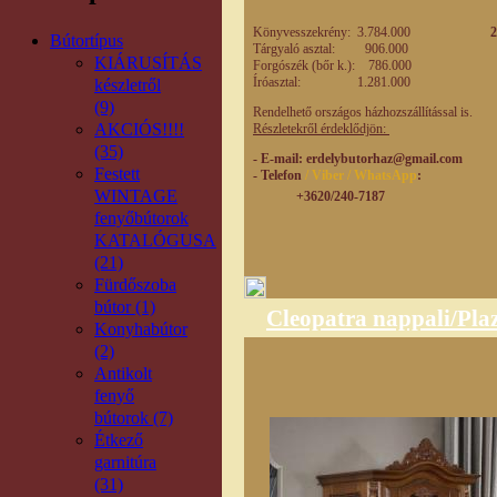
eladási 
Könyvesszekrény: 3.784.000
2.648
Bútortípus
Tárgyaló asztal: 906.000
634.0
KIÁRUSÍTÁS
Forgószék (bőr k.): 786.000
549.0
Íróasztal: 1.281.000
készletről
(9)
Rendelhető országos házhozszállítással is.
AKCIÓS!!!!
Részletekről érdeklődjön:
(35)
- E-mail
: erdelybutorhaz@gmail.com
Festett
- Telefon
/ Viber / WhatsApp
:
WINTAGE
+3620/240-7187
fenyőbútorok
KATALÓGUSA
(21)
Fürdőszoba
bútor (1)
Cleopatra nappali/Pl
Konyhabútor
(2)
Antikolt
fenyő
bútorok (7)
Étkező
garnitúra
(31)