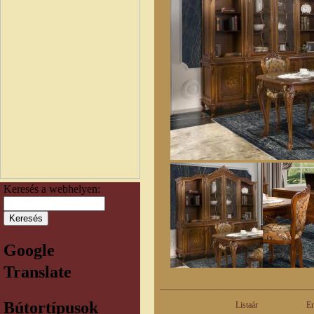
Keresés a webhelyen:
Google
Translate
____________________________________
Bútortípusok
Listaár Engedmé