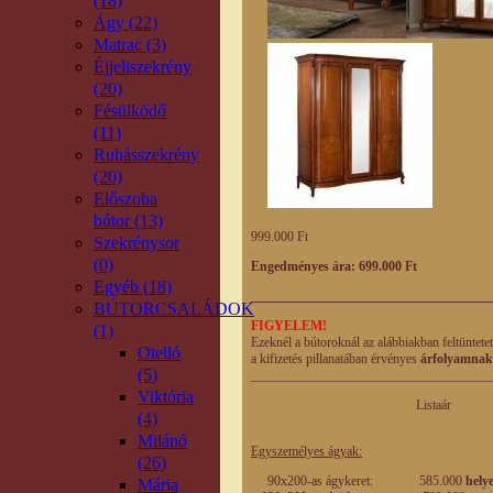
(18)
Ágy (22)
Matrac (3)
Éjjeliszekrény
(20)
Fésülködő
(11)
Ruhásszekrény
(20)
Előszoba
bútor (13)
999.000 Ft
Szekrénysor
(0)
Engedményes ára: 699.000 Ft
Egyéb (18)
____________________________________
BÚTORCSALÁDOK
FIGYELEM!
(1)
Ezeknél a bútoroknál az alábbiakban feltüntete
Otelló
a kifizetés pillanatában érvényes
árfolyamnak
(5)
____________________________________
Viktória
Listaár Engedm
(4)
eladási
Milánó
Egyszemélyes ágyak:
(26)
90x200-as ágykeret: 585.000
hely
Mária