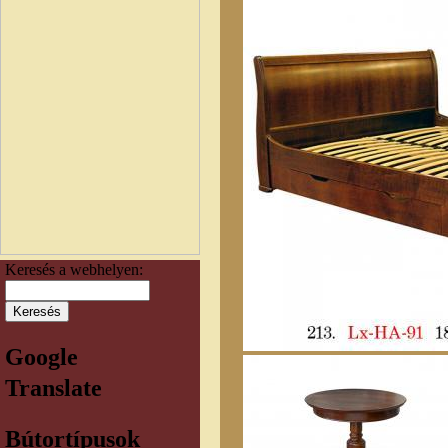
Keresés a webhelyen:
Google
Translate
Bútortípusok