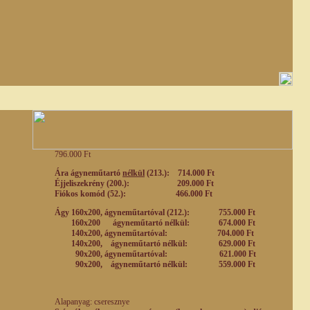
796.000 Ft
Ára ágyneműtartó
nélkül
(213.): 714.000 Ft
Éjjeliszekrény (200.): 209.000 Ft
Fiókos komód (52.): 466.000 Ft
Ágy 160x200, ágyneműtartóval (212.): 755.000 Ft
160x200 ágyneműtartó nélkül: 674.000 Ft
140x200, ágyneműtartóval: 704.000 Ft
140x200,
ágyneműtartó nélkül: 629.000 Ft
90x200,
ágyneműtartóval: 621.000 Ft
90x200,
ágyneműtartó nélkül: 559.000 Ft
Alapanyag: cseresznye