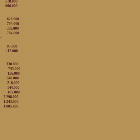
0
510.000
000
666.000
00
626.000
00
705.000
699
.000
00
784.000
a!
cs
93.000
cs
112.000
00
330.000
00
745.000
000
156.000
000
940.000
00
216.000
000
144.000
000
165.000
00
2.298.000
00
1.243.000
00
1.885.000