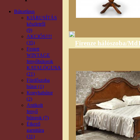
Bútortípus
KIÁRUSÍTÁS
készletről
(9)
AKCIÓS!!!!
Firenze hálószoba/Md
(35)
Festett
WINTAGE
fenyőbútorok
KATALÓGUSA
(21)
Fürdőszoba
bútor (1)
Konyhabútor
(2)
Antikolt
fenyő
bútorok (7)
Étkező
garnitúra
(31)