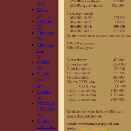
120x200-as ágykeret:
729.00
(23)
120x200 ágyneműtartós: 952.
Royal
Franciaágy keretek:
(5)
160x200, Md2: 895.0
Cristina
180x200, Md2: 1.008.0
(5)
160x200, Md1: 999.000
180x200, Md1: 1.121.0
Cleopatra
Az ágykeretek ára az ágyrácsot nem tartalmazz
(5)
160x200-as ágyrá
Cleopatra
180x200-as ágyrá
Lux
(3)
Éjjeliszekrény: 472.0
Firenze
Fiókos komód: 1.064.0
(6)
Tükör komódhoz: 224.
Fésülködő asztal: 1.357..
Venetia
Fésülködő tükör: 309.0
Lux
Taburet, CAT.l. kárp.: 206.
(6)
CAT.ll. kárp.: 237.
4 ajtós ruhásszekrény: 3.283.0
Venetia
2 ajtós ruhásszekrény: 1.777.0
(2)
3 ajtós ruhásszekrény: 2.694.0
Directoire
Collection
Rendelhető országos házhozszállítással is.
(2)
Részletekről érdeklődjön:
Shutter
e-mail
: erdelybutorhaz@gmail.com
Collection
telefon
/ Viber / WhatsApp
: