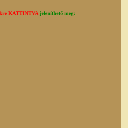
inkre KATTINTVA
jeleníthető meg: