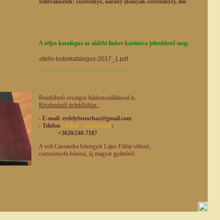
Színválaszték: cseresznye, óarany (konyak-cseresznye), dió
A teljes katalógus az alábbi linkre kattintva jeleníthető meg:
otello-butorkatalogus-2017_1.pdf
Rendelhető országos házhozszállítással is.
Részletekről érdeklődjön:
- E-mail
: erdelybutorhaz@gmail.com
- Telefon
/ Viber / WhatsApp
:
+3620/240-7187
A volt Cassandra bútorgyár Lajos Fülöp stílusú,
cseresznyefa bútorai, új magyar gyártótól.