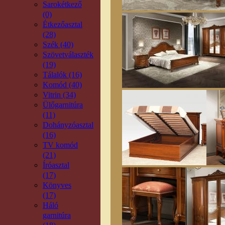
Sarokétkező
(0)
Étkezőasztal
(28)
Szék (40)
Szövetválaszték
(19)
Tálalók (16)
Komód (40)
Vitrin (34)
Ülőgarnitúra
(11)
Dohányzóasztal
(16)
TV komód
(21)
Íróasztal
(17)
Könyves
(17)
Háló
garnitúra