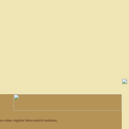
 szinte végtelen bútorvariációt tartalmaz,