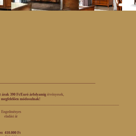
_____________________________________________________
tt
árak 390 Ft/Euró árfolyamig
érvényesek,
 megfelelően módosulnak!
__________________________________________________________________
ényes
 ár
ett 410.000 Ft