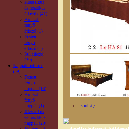
Klasszikus
és rusztikus
étkezők (41)
Antikolt
fenyő
étkező (1)
Festett
fenyő
étkező (1)
Stíl étkező
(30)
Nappali bútorok
(59)
Festett
fenyő
nappali (13)
Antikolt
fenyő
nappali (1)
1 csatolmány
Klasszikus
és rusztikus
nappali (20)
Stíl nappali