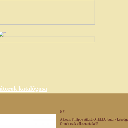
torok katalógusa
0 Ft
A Louis Philippe stílusú OTELLO bútork katalógusa
Önnek csak választania kell!