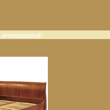
, ágyneműtartóval)