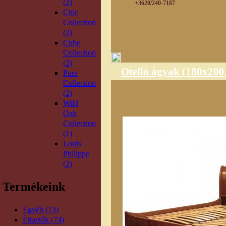
(2)
+3620/240-7187
Chic
Collection
(2)
Cube
Collection
(2)
Otelló ágyak (180x200
Pure
Collection
(2)
Wild
Oak
Collection
(1)
Louis
Philippe
(2)
Termékeink
Egyéb (13)
Étkezők (74)