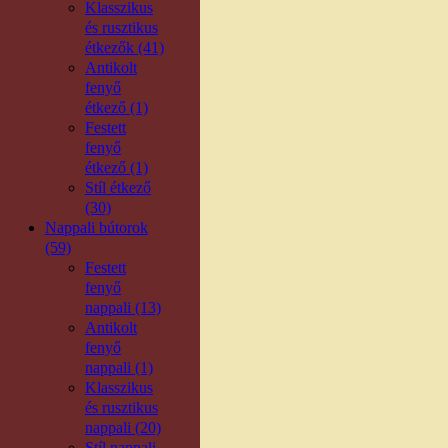
Klasszikus
és rusztikus
étkezők (41)
Antikolt
fenyő
étkező (1)
Festett
fenyő
étkező (1)
Stíl étkező
(30)
Nappali bútorok
(59)
Festett
fenyő
nappali (13)
Antikolt
fenyő
nappali (1)
Klasszikus
és rusztikus
nappali (20)
Stíl nappali