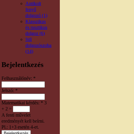
Antikolt
fenyő
dolgozó (1)
Klasszikus
és rusztikus
dolgoz (6)
Stíl
dolgozószoba
(14)
Bejelentkezés
Felhasználónév:
*
Jelszó:
*
Matematikai kérdés:
*
3
+ 2 =
A fenti művelet
eredményét kell beírni.
Pl.: 1+3 esetén 4-et.