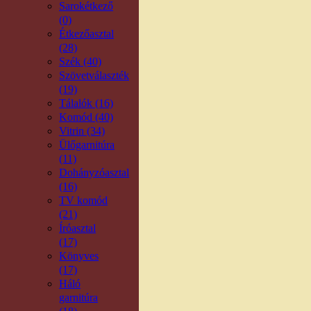
Sarokétkező
(0)
Étkezőasztal
(28)
Szék (40)
Szövetválaszték
(19)
Tálalók (16)
Komód (40)
Vitrin (34)
Ülőgarnitúra
(11)
Dohányzóasztal
(16)
TV komód
(21)
Íróasztal
(17)
Könyves
(17)
Háló
garnitúra