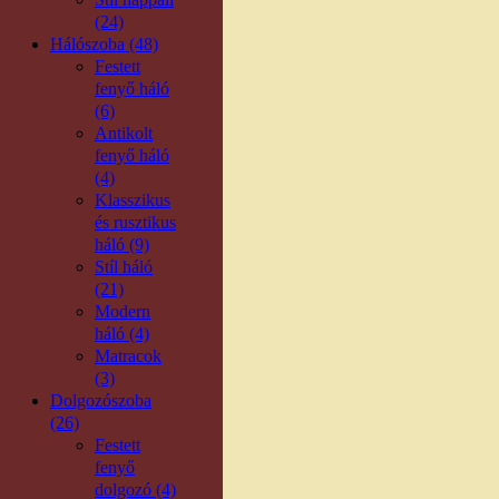
(24)
Hálószoba (48)
Festett
fenyő háló
(6)
Antikolt
fenyő háló
(4)
Klasszikus
és rusztikus
háló (9)
Stíl háló
(21)
Modern
háló (4)
Matracok
(3)
Dolgozószoba
(26)
Festett
fenyő
dolgozó (4)