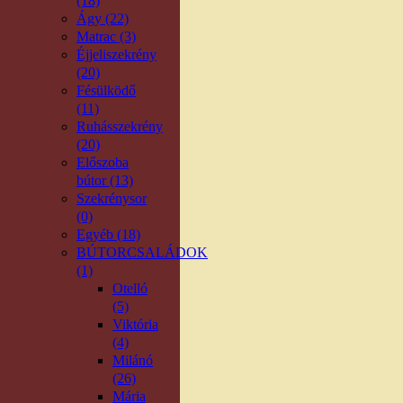
(18)
Ágy (22)
Matrac (3)
Éjjeliszekrény
(20)
Fésülködő
(11)
Ruhásszekrény
(20)
Előszoba
bútor (13)
Szekrénysor
(0)
Egyéb (18)
BÚTORCSALÁDOK
(1)
Otelló
(5)
Viktória
(4)
Milánó
(26)
Mária