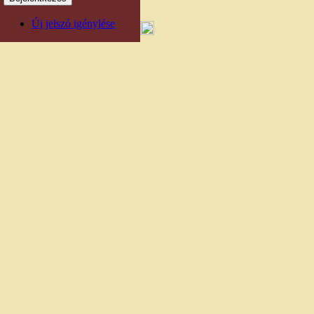
Új jelszó igénylése