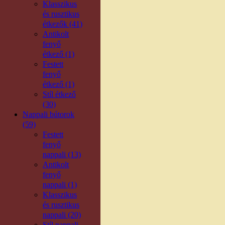
Klasszikus
és rusztikus
étkezők (41)
Antikolt
fenyő
étkező (1)
Festett
fenyő
étkező (1)
Stíl étkező
(30)
Nappali bútorok
(59)
Festett
fenyő
nappali (13)
Antikolt
fenyő
nappali (1)
Klasszikus
és rusztikus
nappali (20)
Stíl nappali