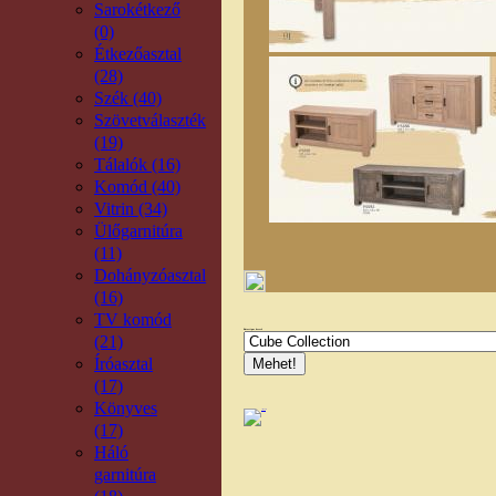
Sarokétkező
(0)
Étkezőasztal
(28)
Szék (40)
Szövetválaszték
(19)
Tálalók (16)
Komód (40)
Vitrin (34)
Ülőgarnitúra
(11)
Dohányzóasztal
(16)
TV komód
Bútortípus kereső
(21)
Íróasztal
(17)
Könyves
(17)
Háló
garnitúra