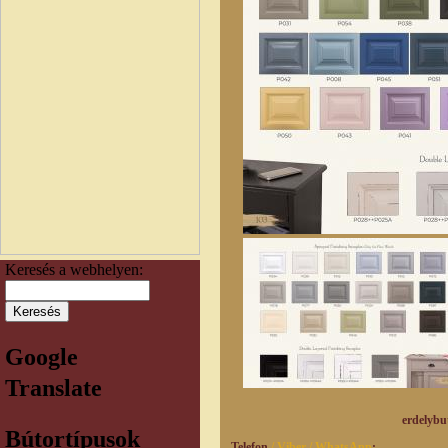
Keresés a webhelyen:
Google
Translate
erdelybutorhaz@g
Bútortípusok
Telefon
/ Viber / WhatsApp
: