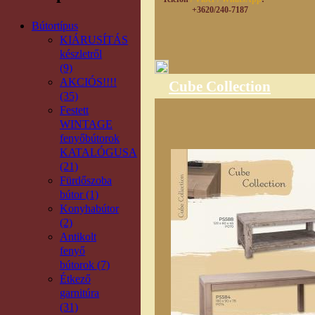
+3620/240-7187
Bútortípus
KIÁRUSÍTÁS
készletről
(9)
AKCIÓS!!!!
Cube Collection
(35)
Festett
WINTAGE
fenyőbútorok
KATALÓGUSA
(21)
Fürdőszoba
bútor (1)
Konyhabútor
(2)
Antikolt
fenyő
bútorok (7)
Étkező
garnitúra
(31)