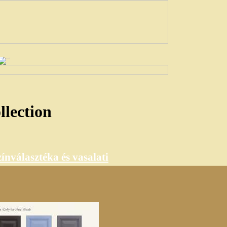
lection
ínválasztéka és vasalati