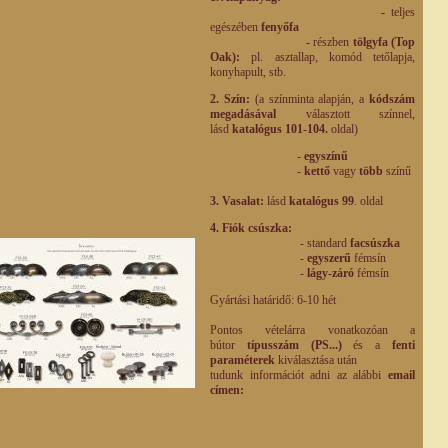
-
teljes
egészében
fenyőfa
-
részben
tölgyfa (Top
Oak):
pl. asztallap, komód tetőlapja,
konyhapult, stb.
2. Szín:
(a színminta alapján, a
kódszám
megadásával
választott színnel,
lásd
katalógus 101-104.
oldal)
-
egyszínű
-
kettő
vagy
több
színű
3. Vasalat:
lásd
katalógus 99
. oldal
4. Fiók csúszka:
- standard
facsúszka
-
egyszerű
fémsín
-
lágy-záró
fémsín
Gyártási határidő: 6-10 hét
Pontos vételárra vonatkozóan a
bútor
típusszám (PS...)
és a
fenti
paraméterek
kiválasztása után
tudunk információt adni az alábbi
email
címen: