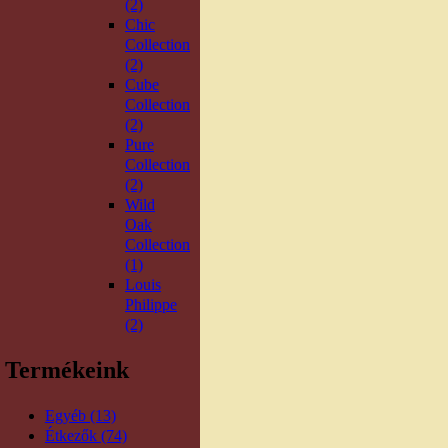
(2)
Chic
Collection
(2)
Cube
Collection
(2)
Pure
Collection
(2)
Wild
Oak
Collection
(1)
Louis
Philippe
(2)
Termékeink
Egyéb (13)
Étkezők (74)