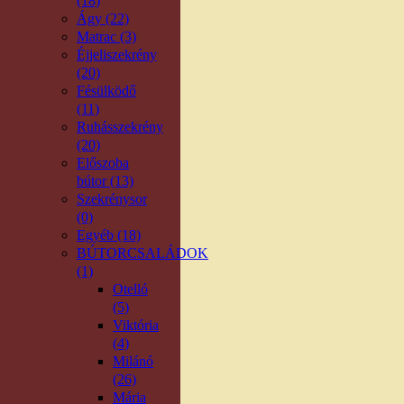
(18)
Ágy (22)
Matrac (3)
Éjjeliszekrény
(20)
Fésülködő
(11)
Ruhásszekrény
(20)
Előszoba
bútor (13)
Szekrénysor
(0)
Egyéb (18)
BÚTORCSALÁDOK
(1)
Otelló
(5)
Viktória
(4)
Milánó
(26)
Mária