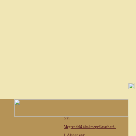
0 Ft
Megrendelő által megválasztható:
1. Alapanyag: