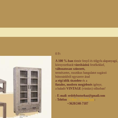
0 Ft
A 100 %-ban
tömör fenyő és tölgyfa alapanyagú,
környezetbarát
vizesbázisú
festékekkel,
változatosan színezett,
természetes,
rusztikus hangulatot
sugárzó
bútorainkból egyszerre árad
a régi idők tisztelete
és a
fiatalos, modern
megjelenés
igénye,
a haladó
VINTAGE
(vintázs) stílusban!
- E-mail
: erdelybutorhaz@gmail.com
- Telefon
/ Viber / WhatsApp
:
+3620/240-7187