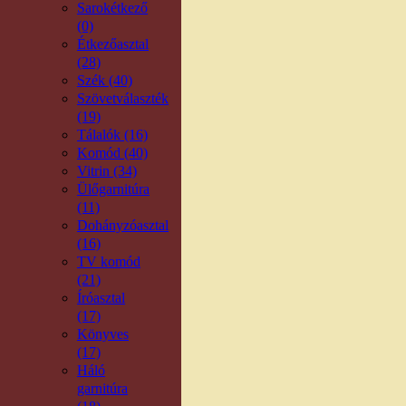
Sarokétkező
(0)
Étkezőasztal
(28)
Szék (40)
Szövetválaszték
(19)
Tálalók (16)
Komód (40)
Vitrin (34)
Ülőgarnitúra
(11)
Dohányzóasztal
(16)
TV komód
(21)
Íróasztal
(17)
Könyves
(17)
Háló
garnitúra