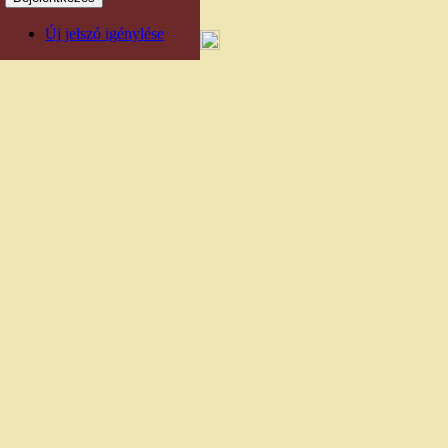
Új jelszó igénylése