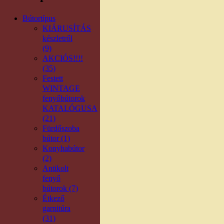
Bútortípus
KIÁRUSÍTÁS
készletről
(9)
AKCIÓS!!!!
(35)
Festett
WINTAGE
fenyőbútorok
KATALÓGUSA
(21)
Fürdőszoba
bútor (1)
Konyhabútor
(2)
Antikolt
fenyő
bútorok (7)
Étkező
garnitúra
(31)