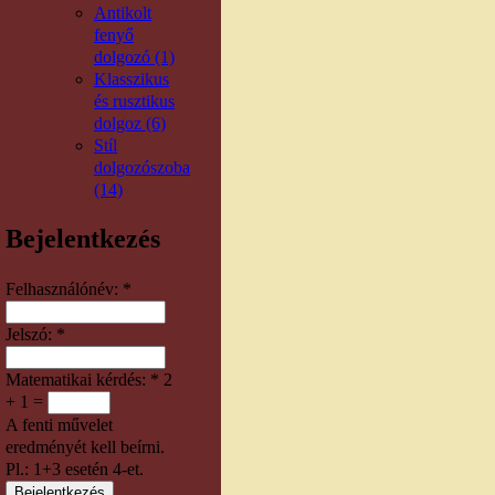
Antikolt
fenyő
dolgozó (1)
Klasszikus
és rusztikus
dolgoz (6)
Stíl
dolgozószoba
(14)
Bejelentkezés
Felhasználónév:
*
Jelszó:
*
Matematikai kérdés:
*
2
+ 1 =
A fenti művelet
eredményét kell beírni.
Pl.: 1+3 esetén 4-et.