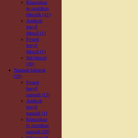
Klasszikus
és rusztikus
étkezők (41)
Antikolt
fenyő
étkező (1)
Festett
fenyő
étkező (1)
Stíl étkező
(30)
Nappali bútorok
(59)
Festett
fenyő
nappali (13)
Antikolt
fenyő
nappali (1)
Klasszikus
és rusztikus
nappali (20)
Stíl nappali