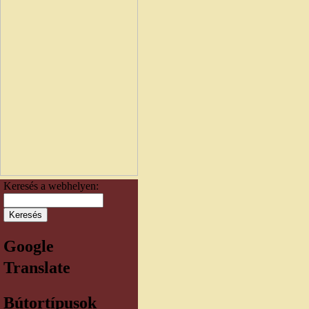
Keresés a webhelyen:
Google
Translate
Bútortípusok