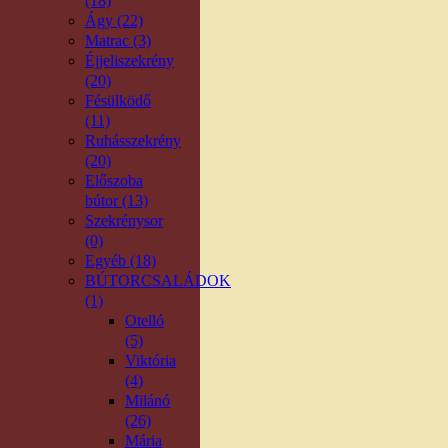
(18)
Ágy (22)
Matrac (3)
Éjjeliszekrény
(20)
Fésülködő
(11)
Ruhásszekrény
(20)
Előszoba
bútor (13)
Szekrénysor
(0)
Egyéb (18)
BÚTORCSALÁDOK
(1)
Otelló
(5)
Viktória
(4)
Milánó
(26)
Mária