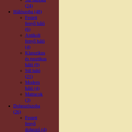
(24)
Hálószoba (48)
Festett
fenyő háló
(6)
Antikolt
fenyő háló
(4)
Klasszikus
és rusztikus
háló (9)
Stíl háló
(21)
Modern
háló (4)
Matracok
(3)
Dolgozószoba
(26)
Festett
fenyő
dolgozó (4)