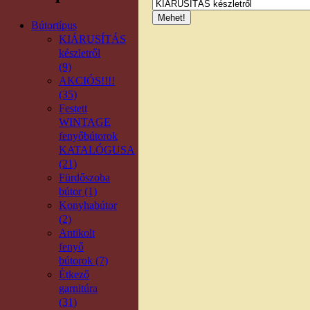
Bútortípus
KIÁRUSÍTÁS
készletről
(9)
AKCIÓS!!!!
(35)
Festett
WINTAGE
fenyőbútorok
KATALÓGUSA
(21)
Fürdőszoba
bútor (1)
Konyhabútor
(2)
Antikolt
fenyő
bútorok (7)
Étkező
garnitúra
(31)