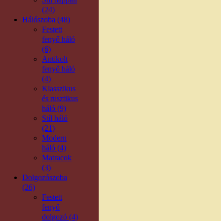
(24)
Hálószoba (48)
Festett
fenyő háló
(6)
Antikolt
fenyő háló
(4)
Klasszikus
és rusztikus
háló (9)
Stíl háló
(21)
Modern
háló (4)
Matracok
(3)
Dolgozószoba
(26)
Festett
fenyő
dolgozó (4)