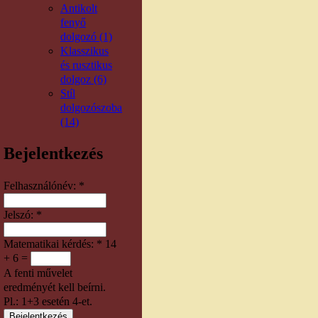
Antikolt
fenyő
dolgozó (1)
Klasszikus
és rusztikus
dolgoz (6)
Stíl
dolgozószoba
(14)
Bejelentkezés
Felhasználónév:
*
Jelszó:
*
Matematikai kérdés:
*
14
+ 6 =
A fenti művelet
eredményét kell beírni.
Pl.: 1+3 esetén 4-et.