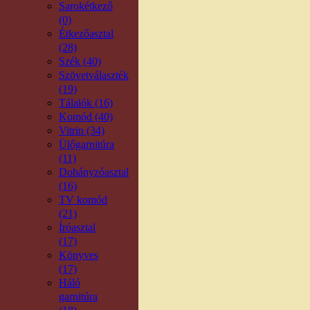
Sarokétkező
(0)
Étkezőasztal
(28)
Szék (40)
Szövetválaszték
(19)
Tálalók (16)
Komód (40)
Vitrin (34)
Ülőgarnitúra
(11)
Dohányzóasztal
(16)
TV komód
(21)
Íróasztal
(17)
Könyves
(17)
Háló
garnitúra