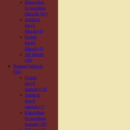
Klasszikus
és rusztikus
étkezők (41)
Antikolt
fenyő
étkező (1)
Festett
fenyő
étkező (1)
Stíl étkező
(30)
Nappali bútorok
(59)
Festett
fenyő
nappali (13)
Antikolt
fenyő
nappali (1)
Klasszikus
és rusztikus
nappali (20)
Stíl nappali