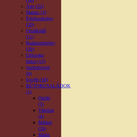
(18)
Ágy (22)
Matrac (3)
Éjjeliszekrény
(20)
Fésülködő
(11)
Ruhásszekrény
(20)
Előszoba
bútor (13)
Szekrénysor
(0)
Egyéb (18)
BÚTORCSALÁDOK
(1)
Otelló
(5)
Viktória
(4)
Milánó
(26)
Mária