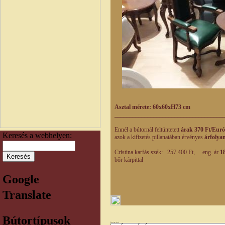
Asztal mérete: 60x60xH73 cm
____________________________________
Ennél a bútornál feltüntetett
árak 370 Ft/Euró
Keresés a webhelyen:
azok a kifizetés pillanatában érvényes
árfolya
Cristina karfás szék: 257.400 Ft, eng. ár
18
bőr kárpittal
Google
Translate
Bútortípusok
Bútortípus kereső